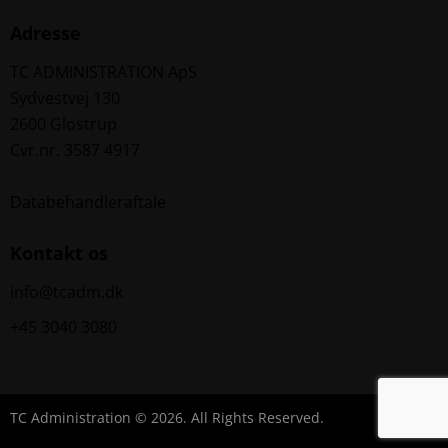
Adresse
TC ADMINISTRATION ApS
Sydvestvej 130
2600 Glostrup
Cvr.nr. 3587 4917
Databehandleraftale
Kontakt os
info@tcadm.dk
+45 3040 3080
TC Administration © 2026. All Rights Reserved.