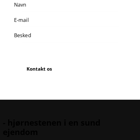
- hjørnestenen i en sund
ejendom