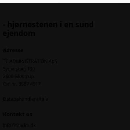
- hjørnestenen i en sund
ejendom
Adresse
TC ADMINISTRATION ApS
Sydvestvej 130
2600 Glostrup
Cvr.nr. 3587 4917
Databehandleraftale
Kontakt os
info@tcadm.dk