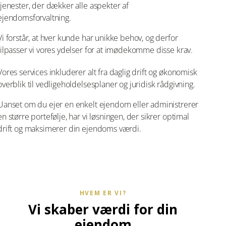
tjenester, der dækker alle aspekter af
ejendomsforvaltning.
Vi forstår, at hver kunde har unikke behov, og derfor
tilpasser vi vores ydelser for at imødekomme disse krav.
Vores services inkluderer alt fra daglig drift og økonomisk
overblik til vedligeholdelsesplaner og juridisk rådgivning.
Uanset om du ejer en enkelt ejendom eller administrerer
en større portefølje, har vi løsningen, der sikrer optimal
drift og maksimerer din ejendoms værdi.
HVEM ER VI?
Vi skaber værdi for din
ejendom