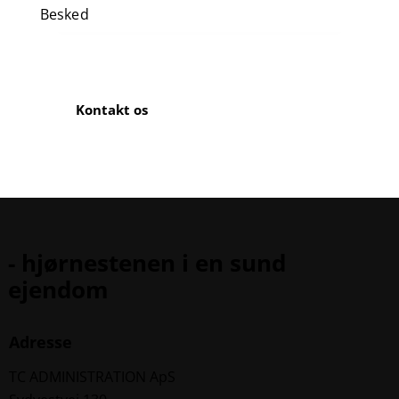
- hjørnestenen i en sund
ejendom
Adresse
TC ADMINISTRATION ApS