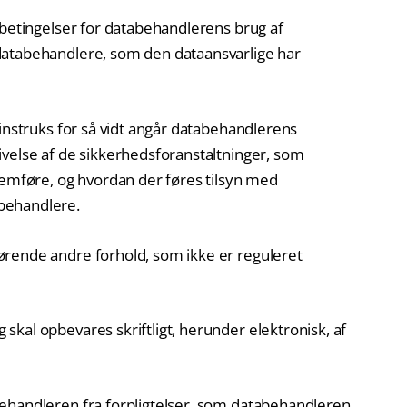
 betingelser for databehandlerens brug af
databehandlere, som den dataansvarlige har
 instruks for så vidt angår databehandlerens
ivelse af de sikkerhedsforanstaltninger, som
føre, og hvordan der føres tilsyn med
behandlere.
rende andre forhold, som ikke er reguleret
kal opbevares skriftligt, herunder elektronisk, af
ehandleren fra forpligtelser, som databehandleren