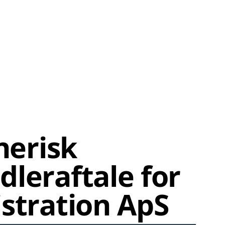
nerisk
leraftale for
stration ApS