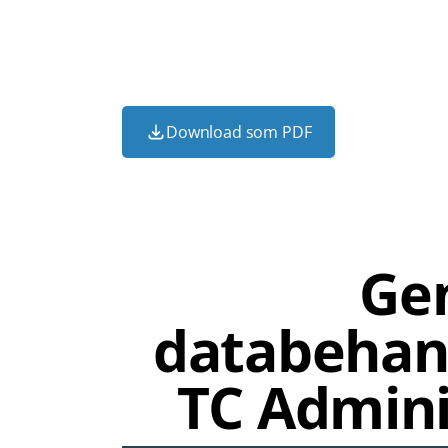
Download som PDF
Ge
databehand
TC Admini